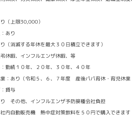
回
り（上限30,000）
暇：あり
あり（消滅する年休を最大３０日積立できます）
慶弔休暇、インフルエンザ休暇、等
彰：勤続１０年、２０年、３０年、４０年
休業：あり（令和５、６、７年度 産後パパ育休・育児休業
ぎ：貸与
あり その他、インフルエンザ予防接種会社負担
：社内自動販売機 熱中症対策飲料を５０円で購入できます