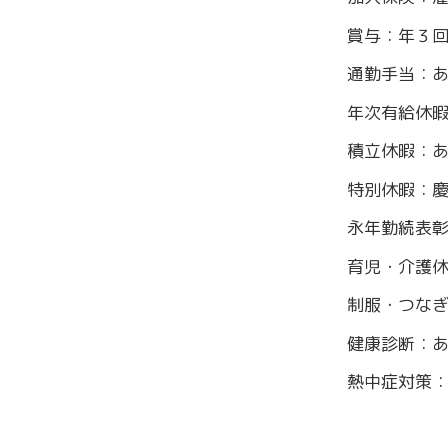
賞与：年３
通勤手当：あ
年次有給休
積立休暇：
特別休暇：
永年勤続表
育児・介護
制服・つな
健康診断：
熱中症対策